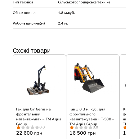
Тип техніки
Сільськогосподарська техніка
Об’єм ковша
1.8 м.куб.
Робоча ширина(м)
2.4 м.
Схожі товари
Гак для біг бегів на
Ківш 0.3 м. куб. для
Ківш 0.5 
фронтальний
фронтального
фронтал
навантажувач – ТМ Agris
навантажувача НТ-500 –
наванта
Group
ТМ Agris Group
ТМ Agris
0.0
0.0
22 600 грн
16 500 грн
18 500