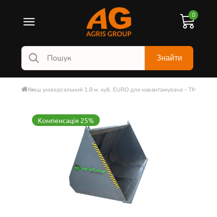
0
Знайти
Ківш універсальний 1.8 м. куб. EURO для навантажувача – ТМ Agris 
Компенсація 25%