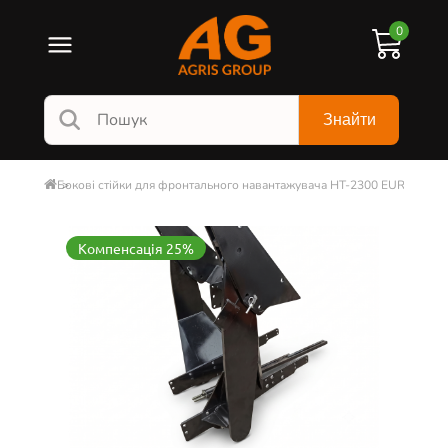
0
Знайти
Бокові стійки для фронтального навантажувача НТ-2300 EURO ТМ Ag
Компенсація 25%