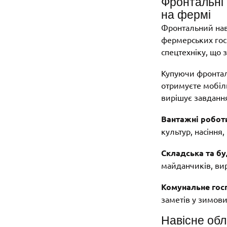
Фронтальні 
на фермі
Фронтальний нав
фермерських гос
спецтехніку, що 
Купуючи фронталь
отримуєте мобіль
вирішує завдання
Вантажні роботи
культур, насіння
Складська та бу
майданчиків, вир
Комунальне гос
заметів у зимови
Навісне обл