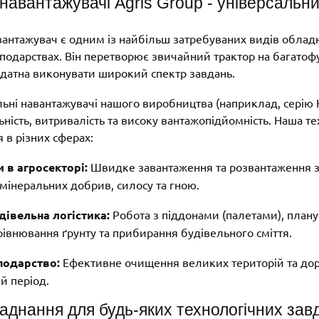
навантажувачі Agris Group - універсальн
антажувач є одним із найбільш затребуваних видів обладн
подарствах. Він перетворює звичайний трактор на багатоф
здатна виконувати широкий спектр завдань.
ні навантажувачі нашого виробництва (наприклад, серію Н
ність, витривалість та високу вантажопідйомність. Наша т
 в різних сферах:
 в агросекторі:
Швидке завантаження та розвантаження 
, мінеральних добрив, силосу та гною.
дівельна логістика:
Робота з піддонами (палетами), план
івнювання ґрунту та прибирання будівельного сміття.
подарство:
Ефективне очищення великих територій та дорі
й період.
аднання для будь-яких технологічних зав