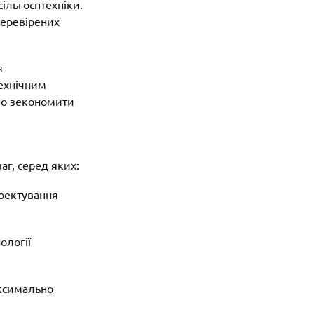
ільгосптехніки.
 перевірених
я
технічним
єво зекономити
г, серед яких:
оектування
ології
аксимально