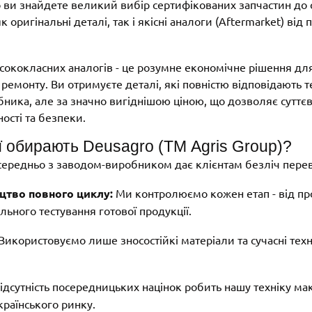
o ви знайдете великий вибір сертифікованих запчастин до с
оригінальні деталі, так і якісні аналоги (Aftermarket) від
сококласних аналогів - це розумне економічне рішення дл
 ремонту. Ви отримуєте деталі, які повністю відповідають 
бника, але за значно вигіднішою ціною, що дозволяє сутт
ності та безпеки.
ї обирають Deusagro (ТМ Agris Group)?
середньо з заводом-виробником дає клієнтам безліч перева
цтво повного циклу:
Ми контролюємо кожен етап - від пр
льного тестування готової продукції.
Використовуємо лише зносостійкі матеріали та сучасні техн
ідсутність посередницьких націнок робить нашу техніку м
раїнського ринку.