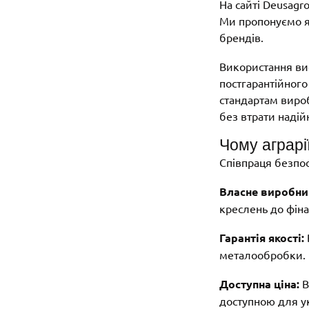
На сайті Deusagr
Ми пропонуємо як 
брендів.
Використання ви
постгарантійного
стандартам виро
без втрати надій
Чому аграрі
Співпраця безпо
Власне виробни
креслень до фіна
Гарантія якості:
металообробки.
Доступна ціна:
В
доступною для ук