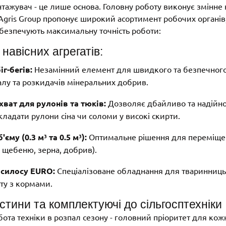
нтажувач - це лише основа. Головну роботу виконує змінне 
gris Group пропонує широкий асортимент робочих органів,
абезпечують максимальну точність роботи:
навісних агрегатів:
іг-бегів:
Незамінний елемент для швидкого та безпечног
алу та розкидачів мінеральних добрив.
хват для рулонів та тюків:
Дозволяє дбайливо та надійно
кладати рулони сіна чи соломи у високі скирти.
єму (0.3 м³ та 0.5 м³):
Оптимальне рішення для переміще
у, щебеню, зерна, добрив).
 силосу EURO:
Спеціалізоване обладнання для тваринниць
ту з кормами.
астини та комплектуючі до сільгосптехніки
ота техніки в розпал сезону - головний пріоритет для ко