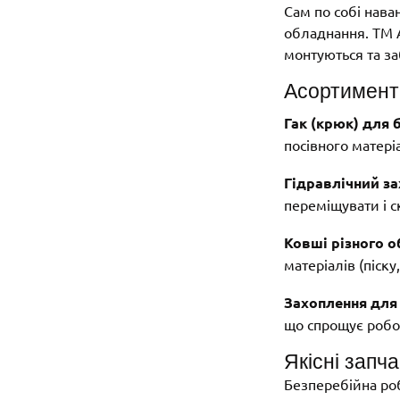
Сам по собі нава
обладнання. ТМ A
монтуються та з
Асортимент 
Гак (крюк) для б
посівного матері
Гідравлічний за
переміщувати і с
Ковші різного об'
матеріалів (піск
Захоплення для
що спрощує робо
Якісні запч
Безперебійна роб