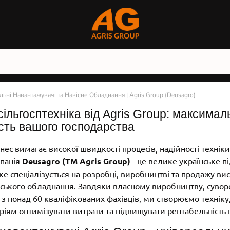
ьні Навантажувачі та Навісне Обладнання | Agris Group (Deusagro)
ільгосптехніка від Agris Group: максимал
сть вашого господарства
ес вимагає високої швидкості процесів, надійності техніки 
мпанія
Deusagro (ТМ Agris Group)
- це велике українське п
ке спеціалізується на розробці, виробництві та продажу ви
рського обладнання. Завдяки власному виробництву, суво
і з понад 60 кваліфікованих фахівців, ми створюємо техніку
ріям оптимізувати витрати та підвищувати рентабельність