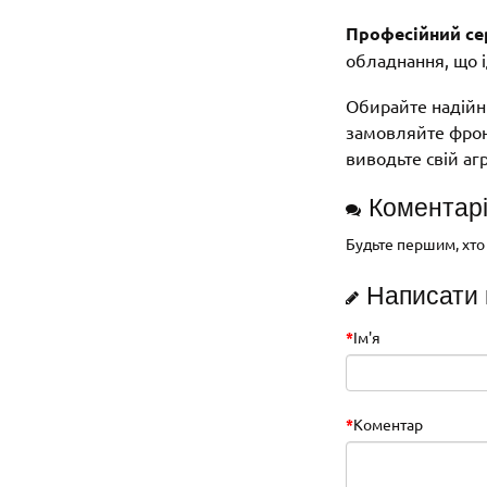
Професійний сер
обладнання, що і
Обирайте надійні
замовляйте фронт
виводьте свій аг
Коментар
Будьте першим, хто
Написати
Ім'я
Коментар