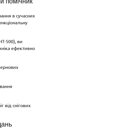
ий помічник
ання в сучасних
ункціональну
Т-500), ви
ехніка ефективно
зернових
ування
г від снігових
дань