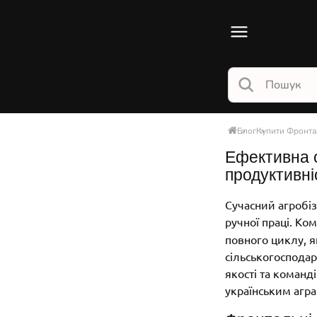
Блог
Купити Фронтал
Ефективна с
продуктивні
Сучасний агробізн
ручної праці. Ко
повного циклу, я
сільськогоспода
якості та команд
українським агра