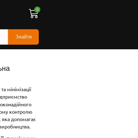
0
Знайти
ьна
та мінімізації
ідприємство
соконадійного
рому контролю
, яка допомагає
 виробництва.