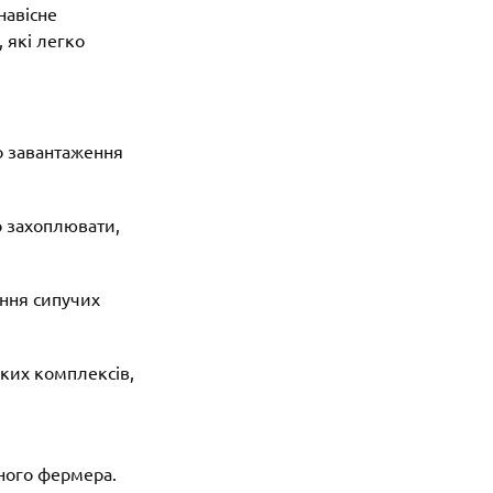
навісне
 які легко
о завантаження
 захоплювати,
ння сипучих
ких комплексів,
жного фермера.